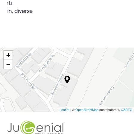
ti-
n, diverse 
+
−
Leaflet
| ©
OpenStreetMap
contributors ©
CARTO